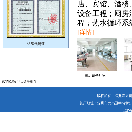
店、宾馆、酒楼
设备工程；厨房
程；热水循环系
[详情]
组织代码证
厂区
厨房设备
厨房设备厂家
友情连接：
电动平衡车
版权所有：深兆联厨房设备
总厂地址：深圳市龙岗区嶂背桥头昌盛工
ICP备