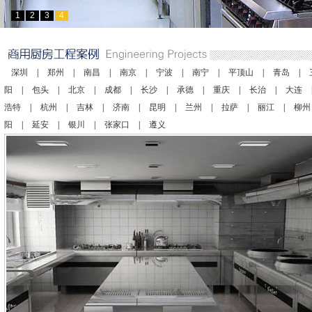
1
2
3
4
深圳
|
郑州
|
南昌
|
南京
|
宁波
|
南宁
|
平顶山
|
青岛
|
阳
|
包头
|
北京
|
成都
|
长沙
|
承德
|
重庆
|
长治
|
大连
浩特
|
杭州
|
吉林
|
济南
|
昆明
|
兰州
|
拉萨
|
丽江
|
柳州
阳
|
延安
|
银川
|
张家口
|
遵义